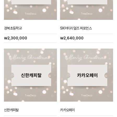
경복초등학교
SK머티리얼즈 퍼포먼스
￦2,300,000
￦2,640,000
신한캐피탈
카카오페이