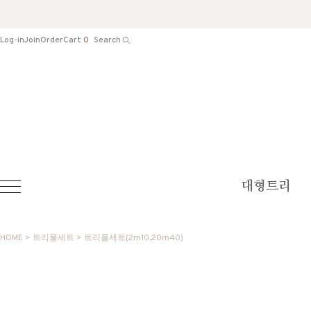
Log-in
Join
Order
Cart
0
Search
대형트리
HOME
>
트리풀세트
>
트리풀세트(2m10,20m40)