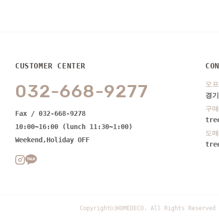
CUSTOMER CENTER
CO
오프
032-668-9277
경기
구매
Fax / 032-668-9278
tre
10:00~16:00 (lunch 11:30~1:00)
도매
Weekend,Holiday OFF
tre
Copyright⒞HOMEDECO. All Rights Reserved