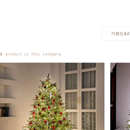
가랜드&
product in this category
3