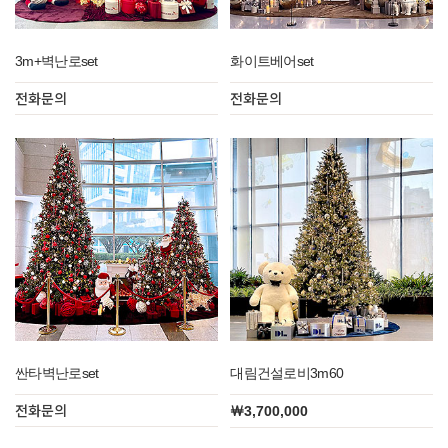
3m+벽난로set
화이트베어set
전화문의
전화문의
싼타벽난로set
대림건설로비3m60
전화문의
￦3,700,000