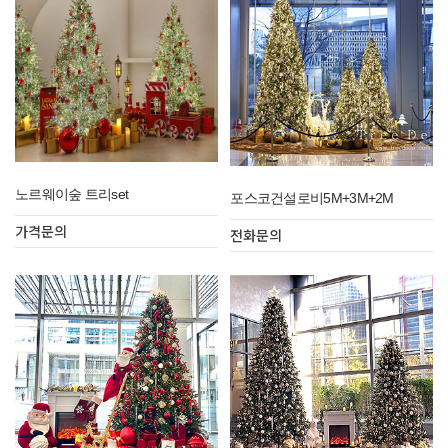
노르웨이숲 트리set
포스코건설로비5M+3M+2M
가격문의
전화문의